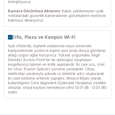
birleştiriyoruz.
Kamera Görüntüsü Aktarımı:
Kablo çekilemeyen uzak
noktalardaki güvenlik kameralarının görüntülerini merkeze
kablosuz aktarıyoruz.
Ofis, Plaza ve Kampüs Wi-Fi
Açık ofislerde, toplantı odalarında veya üniversite
kampüslerinde yüzlerce kişinin aynı anda dosya gönderip
aldığı yoğun ağlar kuruyoruz. Yüksek yoğunluklu (High
Density) Access Point'ler ile darboğaz oluşmasını
engelliyoruz.İşlemin en kritik aşamasıdır. İki cam ucu, özel
bir cihaz (Fusion Splicer) içerisine yerleştirilir. Cihaz,
elektrotlar yardımıyla yüksek ısı (elektrik arkı) oluşturarak
iki camı birbirine eriterek yapıştırır. Atmaca Bilişim olarak
kullandığımız Core Alignment (Çekirdek Hizalama) özellikli
cihazlar, sinyal kaybını neredeyse sıfıra (0.01 dB - 0.02 dB)
indirir.