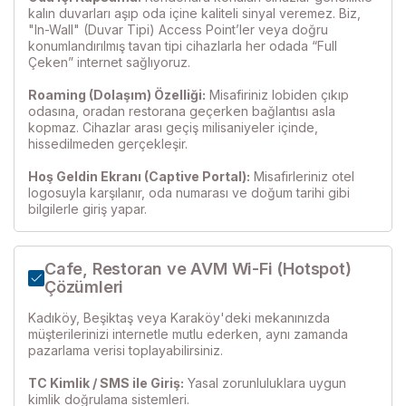
kalın duvarları aşıp oda içine kaliteli sinyal veremez. Biz,
"In-Wall" (Duvar Tipi) Access Point’ler veya doğru
konumlandırılmış tavan tipi cihazlarla her odada “Full
Çeken” internet sağlıyoruz.
Roaming (Dolaşım) Özelliği:
Misafiriniz lobiden çıkıp
odasına, oradan restorana geçerken bağlantısı asla
kopmaz. Cihazlar arası geçiş milisaniyeler içinde,
hissedilmeden gerçekleşir.
Hoş Geldin Ekranı (Captive Portal):
Misafirleriniz otel
logosuyla karşılanır, oda numarası ve doğum tarihi gibi
bilgilerle giriş yapar.
Cafe, Restoran ve AVM Wi-Fi (Hotspot)
Çözümleri
Kadıköy, Beşiktaş veya Karaköy'deki mekanınızda
müşterilerinizi internetle mutlu ederken, aynı zamanda
pazarlama verisi toplayabilirsiniz.
TC Kimlik / SMS ile Giriş:
Yasal zorunluluklara uygun
kimlik doğrulama sistemleri.