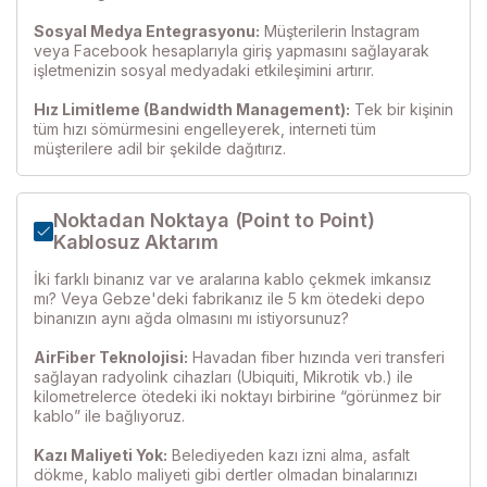
Sosyal Medya Entegrasyonu:
Müşterilerin Instagram
veya Facebook hesaplarıyla giriş yapmasını sağlayarak
işletmenizin sosyal medyadaki etkileşimini artırır.
Hız Limitleme (Bandwidth Management):
Tek bir kişinin
tüm hızı sömürmesini engelleyerek, interneti tüm
müşterilere adil bir şekilde dağıtırız.
Noktadan Noktaya (Point to Point)
Kablosuz Aktarım
İki farklı binanız var ve aralarına kablo çekmek imkansız
mı? Veya Gebze'deki fabrikanız ile 5 km ötedeki depo
binanızın aynı ağda olmasını mı istiyorsunuz?
AirFiber Teknolojisi:
Havadan fiber hızında veri transferi
sağlayan radyolink cihazları (Ubiquiti, Mikrotik vb.) ile
kilometrelerce ötedeki iki noktayı birbirine “görünmez bir
kablo” ile bağlıyoruz.
Kazı Maliyeti Yok:
Belediyeden kazı izni alma, asfalt
dökme, kablo maliyeti gibi dertler olmadan binalarınızı