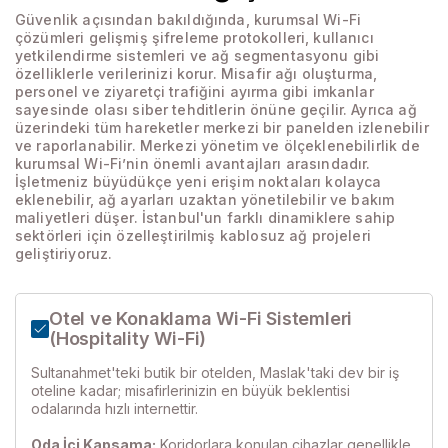
Güvenlik açısından bakıldığında, kurumsal Wi-Fi
çözümleri gelişmiş şifreleme protokolleri, kullanıcı
yetkilendirme sistemleri ve ağ segmentasyonu gibi
özelliklerle verilerinizi korur. Misafir ağı oluşturma,
personel ve ziyaretçi trafiğini ayırma gibi imkanlar
sayesinde olası siber tehditlerin önüne geçilir. Ayrıca ağ
üzerindeki tüm hareketler merkezi bir panelden izlenebilir
ve raporlanabilir. Merkezi yönetim ve ölçeklenebilirlik de
kurumsal Wi-Fi’nin önemli avantajları arasındadır.
İşletmeniz büyüdükçe yeni erişim noktaları kolayca
eklenebilir, ağ ayarları uzaktan yönetilebilir ve bakım
maliyetleri düşer. İstanbul'un farklı dinamiklere sahip
sektörleri için özelleştirilmiş kablosuz ağ projeleri
geliştiriyoruz.
Otel ve Konaklama Wi-Fi Sistemleri
(Hospitality Wi-Fi)
Sultanahmet'teki butik bir otelden, Maslak'taki dev bir iş
oteline kadar; misafirlerinizin en büyük beklentisi
odalarında hızlı internettir.
Oda İçi Kapsama:
Koridorlara konulan cihazlar genellikle