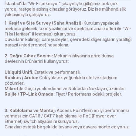
İstanbul'da "Wi-Fi çekmiyor" şikayetiyle gittiğimiz pek çok
yerde, rastgele atılmış cihazlar görüyoruz. Biz ise mühendislik
yaklaşımıyla çalışıyoruz.
1. Keşif ve Site Survey (Saha Analizi):
Kurulum yapılacak
mekana gelerek, özel yazılımlar ve spektrum analizörleri ile “Wi-
Fi Isı Haritası” (Heatmap) çıkarıyoruz.
Duvarların kalınlığı, cam yüzeyler, çevredeki diğer ağların yarattığı
parazit (interference) hesaplanır.
2. Doğru Cihaz Seçimi:
Mekanın ihtiyacına göre dünya
devlerinin ürünlerini kullanıyoruz:
Ubiquiti Unifi:
Estetik ve performanslı.
Ruckus / Aruba:
Çok yüksek yoğunluklu otel ve stadyum
çözümleri.
Mikrotik:
Güçlü yönlendirme ve Noktadan Noktaya çözümler.
Ruijie / TP-Link Omada:
Fiyat / Performans odaklı projeler.
3. Kablolama ve Montaj:
Access Point’lerin en iyi performansı
vermesi için CAT6 / CAT7 kablolama ile PoE (Power over
Ethernet) switch altyapısını kuruyoruz.
Cihazları estetik bir şekilde tavana veya duvara monte ediyoruz.