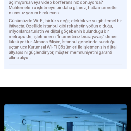
açılmıyorsa veya video konferansınız donuyorsa?
Muhtemelen o işletmeye bir daha gitmez, hatta internette
olumsuz yorum bırakırsınız.
Günümüzde Wi-Fi, bir lüks değil; elektrik ve su gibi temel bir
ihtiyaçtır. Özellikle İstanbul gibi rekabetin yoğun olduğu,
milyonlarca turistin ve dijital göçebenin bulunduğu bir
metropolde, işletmelerin "İnternetimiz biraz yavaş" deme
lüksü yoktur. Atmaca Bilişim, İstanbul genelinde sunduğu
uçtan uca Kurumsal Wi-Fi Çözümleri ile işletmenizin dijital
altyapısını güçlendiriyor, müşteri memnuniyetini garanti
altına alıyor.