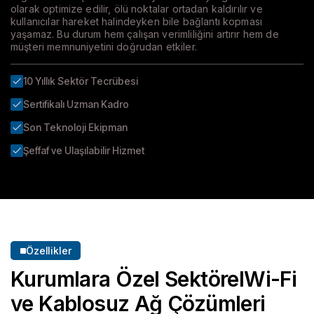
olarak optimize edilir, ölü noktalar ortadan kaldırılır ve
kullanıcılar hareket halindeyken bile bağlantı kopması
yaşamaz. Bu durum hem çalışan verimliliğini artırır hem de
müşteri memnuniyetini doğrudan etkiler.
10 Yıllık Sektör Tecrübesi
Sertifikalı Uzman Kadro
Son Teknoloji Ekipman
Şeffaf ve Ulaşılabilir Hizmet
Özellikler
Kurumlara Özel Sektörel
Wi-Fi
ve Kablosuz Ağ Çözümleri